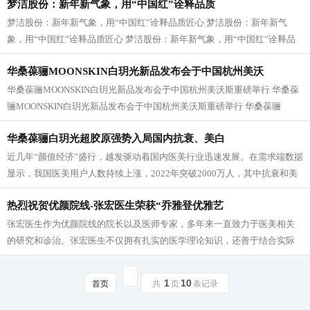
梦洁股份：新年新气象，用“中国红”诠释品质
梦洁股份：新年新气象，用“中国红”诠释品质匠心 梦洁股份：新年新气
象，用“中国红”诠释品质匠心 梦洁股份：新年新气象，用“中国红”诠释品
质匠心 梦洁股份：新年新气象，...
华桑葆骊MOONSKIN白玥光新品发布会于中国杭州美沃
华桑葆骊MOONSKIN白玥光新品发布会于中国杭州美沃斯重磅举行 华桑葆
骊MOONSKIN白玥光新品发布会于中国杭州美沃斯重磅举行 华桑葆骊
MOONSKIN白玥光新品发布会于中国杭州美沃斯重磅举行...
华桑葆骊白玥光超胶原强势入局国内抗衰、美白
近几年“颜值经济”盛行，越发驱动着国内医美行业迅速发展。在需求端数据
显示，我国医美用户人数持续上涨，2022年突破2000万人，其中抗衰和美
白成为了医美的“主力军”项目；5月...
热烈祝贺优颜院线-张宏医生荣获“乔雅登优雅艺
张宏医生作为优颜院线的院长以及医师专家，多年来一直致力于医美相关
的研究和诊治。张宏医生不仅拥有扎实的医学理论知识，还善于结合实际
情况，根据每位求美者的特点制定个性...
1
10
首页
共
页
条记录