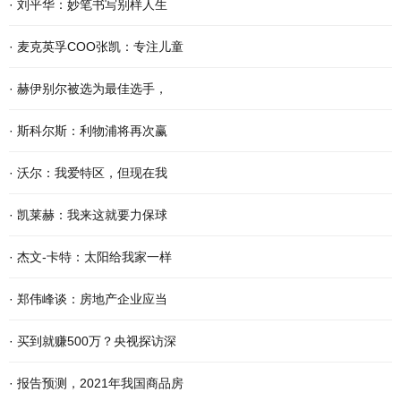
·
刘平华：妙笔书写别样人生
·
麦克英孚COO张凯：专注儿童
·
赫伊别尔被选为最佳选手，
·
斯科尔斯：利物浦将再次赢
·
沃尔：我爱特区，但现在我
·
凯莱赫：我来这就要力保球
·
杰文-卡特：太阳给我家一样
·
郑伟峰谈：房地产企业应当
·
买到就赚500万？央视探访深
·
报告预测，2021年我国商品房