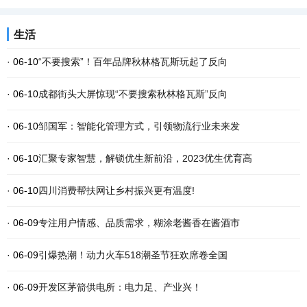
生活
· 06-10
“不要搜索”！百年品牌秋林格瓦斯玩起了反向
· 06-10
成都街头大屏惊现“不要搜索秋林格瓦斯”反向
· 06-10
邹国军：智能化管理方式，引领物流行业未来发
· 06-10
汇聚专家智慧，解锁优生新前沿，2023优生优育高
· 06-10
四川消费帮扶网让乡村振兴更有温度!
· 06-09
专注用户情感、品质需求，糊涂老酱香在酱酒市
· 06-09
引爆热潮！动力火车518潮圣节狂欢席卷全国
· 06-09
开发区茅箭供电所：电力足、产业兴！