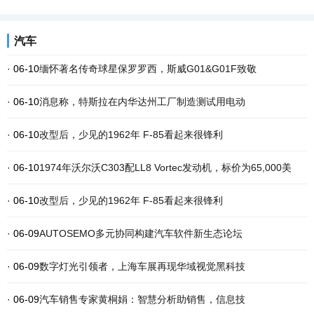
汽车
· 06-10
缅怀著名传奇球星保罗罗西，斯威G01&G01F致敬
· 06-10
消息称，特斯拉在内华达州工厂制造测试用电动
· 06-10
改型后，少见的1962年 F-85看起来很锋利
· 06-10
1974年沃尔沃C303配LL8 Vortec发动机，标价为65,000美
· 06-10
改型后，少见的1962年 F-85看起来很锋利
· 06-09
AUTOSEMO多元协同构建汽车软件新生态论坛
· 06-09
数字灯光引领者，上海车展再现华域视觉黑科技
· 06-09
汽车销售专家黄桐娟：智慧分析助销售，信息技