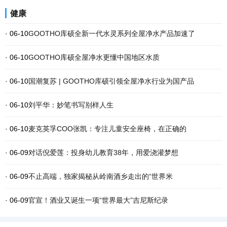
健康
· 06-10
GOOTHO库硕全新一代水灵系列全屋净水产品加速了
· 06-10
GOOTHO库硕全屋净水更懂中国地区水质
· 06-10
国潮复苏 | GOOTHO库硕引领全屋净水行业为国产品
· 06-10
刘平华：妙笔书写别样人生
· 06-10
麦克英孚COO张凯：专注儿童安全座椅，在正确的
· 06-09
对话倪爱莲：投身幼儿教育38年，用爱浇灌梦想
· 06-09
不止高端，独家揭秘从岭南酒乡走出的“世界米
· 06-09
官宣！酒业又诞生一项“世界最大”吉尼斯纪录