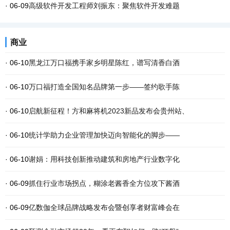
· 06-09
高级软件开发工程师刘振东：聚焦软件开发难题
商业
· 06-10
黑龙江万口福携手家乡明星陈红，谱写清香白酒
· 06-10
万口福打造全国知名品牌第一步——签约歌手陈
· 06-10
启航新征程！方和麻将机2023新品发布会贵州站、
· 06-10
统计学助力企业管理加快迈向智能化的脚步——
· 06-10
谢娟：用科技创新推动建筑和房地产行业数字化
· 06-09
抓住行业市场拐点，糊涂老酱香全方位攻下酱酒
· 06-09
亿数伽全球品牌战略发布会暨创享者财富峰会在