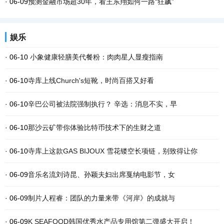
· 06-09
预测金融市场超30年，看王东翔如何一路“狂飙”
娱乐
· 06-10
小象健康轻膳美代餐粉：肉肉星人显瘦指南
· 06-10
寺库上线Church's短靴，时尚百搭又好看
· 06-10
辛巴公司被法院强制执行？ 辛选：消息不实，早
· 06-10
那沙云矿带你体验比特币技术下的生财之道
· 06-10
寺库上这款GAS BIJOUX 雪花镂空长项链，别致得让你
· 06-09
音乐名流刘诗昆、孙颖夫妇出席戛纳电影节，女
· 06-09
制片人程睿：团队的力量来带《河岸》的成就与
· 06-09
K SEAFOOD韩国优秀水产品专用馆第二弹盛大开启！