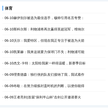
体育
· 06-10
赫伊别尔被选为最佳选手，穆帅引用名言夸赞：
· 06-10
斯科尔斯：利物浦将再次赢得英超冠军，维纳尔
· 06-10
沃尔：我爱特区，但现在我正专注于被选为火箭
· 06-10
凯莱赫：我来这就要力保球门不失；利物浦可能
· 06-10
杰文-卡特：太阳给我家一样得温暖，新赛季目标
· 06-09
理查德森：独行侠的队友们接纳了我，我试着作
· 06-09
布歇：在努力锻炼封盖时机的判断，以便你能得
· 06-09
王者亮剑|首届“保利半山杯”击剑公开邀请赛火