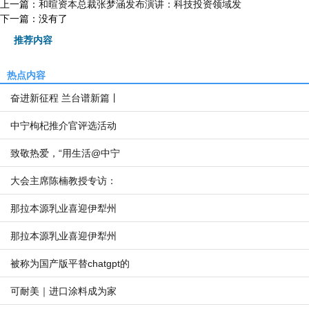
上一篇：
和暄资本总裁张梦涵发布演讲：科技投资领域发
下一篇：没有了
推荐内容
热点内容
奋进新征程 兰台谱新篇丨
中宁枸杞推介官评选活动
致敬热爱，“用生活@中宁
大会主席陈楠教授专访：
那拉本源乳业喜迎伊犁州
那拉本源乳业喜迎伊犁州
被称为国产版平替chatgpt的
可耐美｜进口涂料成为家