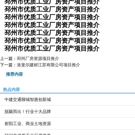
邳州市优质工业厂房资产项目推介
邳州市优质工业厂房资产项目推介
邳州市优质工业厂房资产项目推介
邳州市优质工业厂房资产项目推介
邳州市优质工业厂房资产项目推介
邳州市优质工业厂房资产项目推介
邳州市优质工业厂房资产项目推介
上一篇：
邳州厂房资源项目推介
下一篇：
洛斐尔建材江苏有限公司项目推介
推荐内容
热点内容
中建交通聊城智惠创新城
脱颖而出！行业十大品牌
射阳工业、商业土地资源