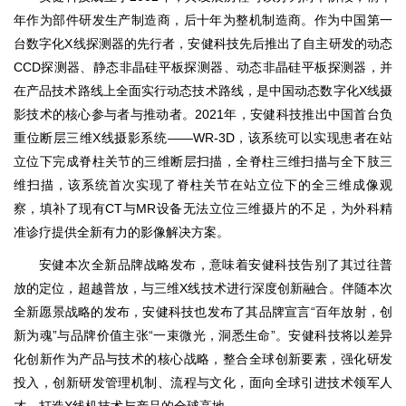
年作为部件研发生产制造商，后十年为整机制造商。作为中国第一
台数字化X线探测器的先行者，安健科技先后推出了自主研发的动态
CCD探测器、静态非晶硅平板探测器、动态非晶硅平板探测器，并
在产品技术路线上全面实行动态技术路线，是中国动态数字化X线摄
影技术的核心参与者与推动者。2021年，安健科技推出中国首台负
重位断层三维X线摄影系统——WR-3D，该系统可以实现患者在站
立位下完成脊柱关节的三维断层扫描，全脊柱三维扫描与全下肢三
维扫描，该系统首次实现了脊柱关节在站立位下的全三维成像观
察，填补了现有CT与MR设备无法立位三维摄片的不足，为外科精
准诊疗提供全新有力的影像解决方案。
安健本次全新品牌战略发布，意味着安健科技告别了其过往普
放的定位，超越普放，与三维X线技术进行深度创新融合。伴随本次
全新愿景战略的发布，安健科技也发布了其品牌宣言“百年放射，创
新为魂”与品牌价值主张“一束微光，洞悉生命”。安健科技将以差异
化创新作为产品与技术的核心战略，整合全球创新要素，强化研发
投入，创新研发管理机制、流程与文化，面向全球引进技术领军人