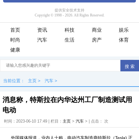
首页
资讯
科技
商业
娱乐
时尚
汽车
生活
房产
体育
健康
当前位置：
主页
>
汽车
>
消息称，特斯拉在内华达州工厂制造测试用
电动
时间：2023-06-10 17:49 | 栏目：
主页
>
汽车
> | 点击：
次
外国媒体报道，业内人士称，电动汽车制造商特斯拉（Tesla) 正