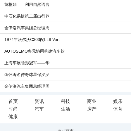
黄桐娟——利用自然语言
中石化易捷第二届出行养
金伊洛汽车集团总经理周
1974年沃尔沃C303配LL8 Vort
AUTOSEMO多元协同构建汽车软
上海车展隐形冠军——华
缅怀著名传奇球星保罗罗
金伊洛汽车集团总经理周
首页
资讯
科技
商业
娱乐
时尚
汽车
生活
房产
体育
健康
返回首页