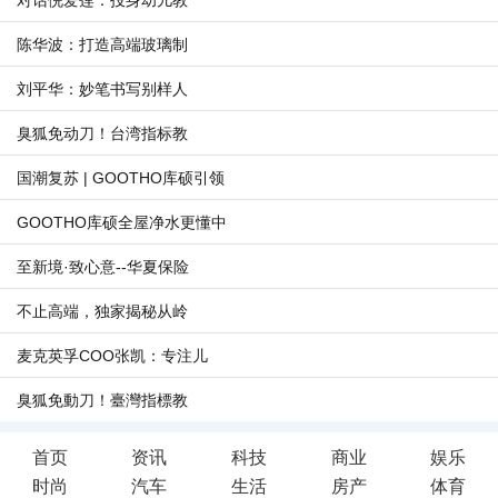
对话倪爱莲：投身幼儿教
陈华波：打造高端玻璃制
刘平华：妙笔书写别样人
臭狐免动刀！台湾指标教
国潮复苏 | GOOTHO库硕引领
GOOTHO库硕全屋净水更懂中
至新境·致心意--华夏保险
不止高端，独家揭秘从岭
麦克英孚COO张凯：专注儿
臭狐免動刀！臺灣指標教
首页
资讯
科技
商业
娱乐
时尚
汽车
生活
房产
体育