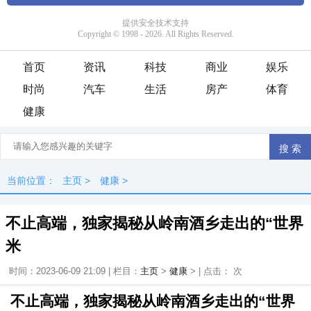
首页
资讯
科技
商业
娱乐
时尚
汽车
生活
房产
体育
健康
当前位置：
主页
>
健康
>
不止高端，独家揭秘从岭南酒乡走出的“世界
米
时间：2023-06-09 21:09 | 栏目：
主页
>
健康
> | 点击：
次
不止高端，独家揭秘从岭南酒乡走出的“世界