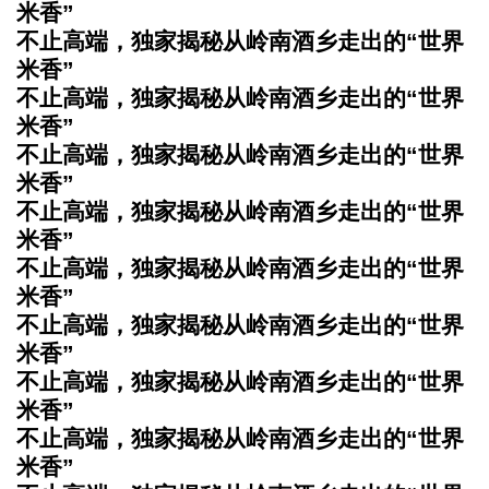
米香”
不止高端，独家揭秘从岭南酒乡走出的“世界
米香”
不止高端，独家揭秘从岭南酒乡走出的“世界
米香”
不止高端，独家揭秘从岭南酒乡走出的“世界
米香”
不止高端，独家揭秘从岭南酒乡走出的“世界
米香”
不止高端，独家揭秘从岭南酒乡走出的“世界
米香”
不止高端，独家揭秘从岭南酒乡走出的“世界
米香”
不止高端，独家揭秘从岭南酒乡走出的“世界
米香”
不止高端，独家揭秘从岭南酒乡走出的“世界
米香”