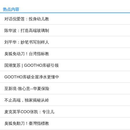
热点内容
对话倪爱莲：投身幼儿教
陈华波：打造高端玻璃制
刘平华：妙笔书写别样人
臭狐免动刀！台湾指标教
国潮复苏 | GOOTHO库硕引领
GOOTHO库硕全屋净水更懂中
至新境·致心意--华夏保险
不止高端，独家揭秘从岭
麦克英孚COO张凯：专注儿
臭狐免動刀！臺灣指標教