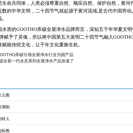
是生命共同体，人类必须尊重自然、顺应自然、保护自然，黄河
无数的中华文明，
二十四节气就起源于黄河流域,是古代中国劳动
晶。
国水质的GOOTHO库硕全屋净水品牌而言，深知五千年华夏文
品牌赋予了灵魂，所以将中国第五大发明二十四节气融入GOOTH
技赋能传统文化，让千年文化重焕生机。
 GOOTHO库硕引领全屋净水行业为国产品
库硕全新一代水灵系列全屋净水产品加速了
幼儿教
玻璃制
别样人
指标教