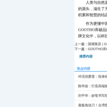
人类与自然
的源头，滋生了
积累和智慧的结
作为更懂中
GOOTHO库硕
牌文化中，以科
上一篇：
国潮复苏 |
下一篇：
GOOTHO
推荐内容
热点内容
对话倪爱莲：投身
陈华波：打造高端
刘平华：妙笔书写
臭狐免动刀！台湾