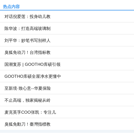
热点内容
对话倪爱莲：投身幼儿教
陈华波：打造高端玻璃制
刘平华：妙笔书写别样人
臭狐免动刀！台湾指标教
国潮复苏 | GOOTHO库硕引领
GOOTHO库硕全屋净水更懂中
至新境·致心意--华夏保险
不止高端，独家揭秘从岭
麦克英孚COO张凯：专注儿
臭狐免動刀！臺灣指標教